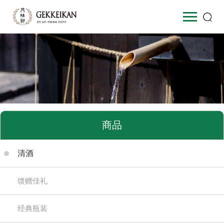
商品
清酒
馈赠佳礼
经典瓶装